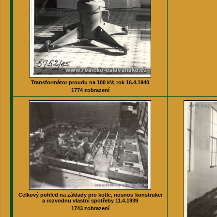
Transformátor proudu na 100 kV; rok 16.4.1940
1774 zobrazení
Celkový pohled na základy pro kotle, nosnou konstrukci
a rozvodnu vlastní spotřeby 11.4.1939
1743 zobrazení