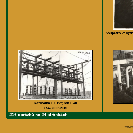
Šoupátko ve výtla
Rozvodna 100 kW; rok 1940
1733 zobrazení
216 obrázků na 24 stránkách
Powere