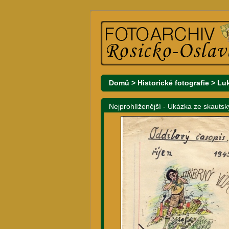
Domů
>
Historické fotografie
>
Lu
Nejprohlíženější - Ukázka ze skauts