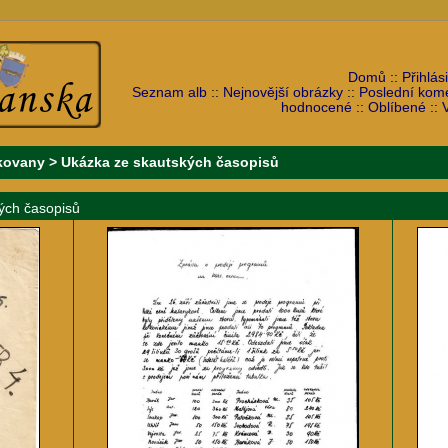
Domů
::
Přihlási
Seznam alb
::
Nejnovější obrázky
::
Poslední kom
hodnocené
::
Oblíbené
::
kovany
>
Ukázka ze skautských časopisů
kých časopisů