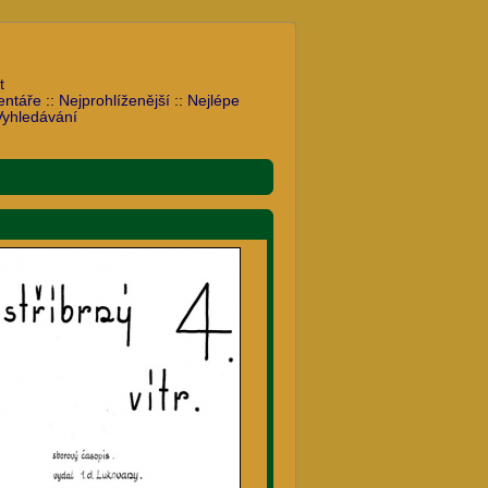
t
entáře
::
Nejprohlíženější
::
Nejlépe
Vyhledávání