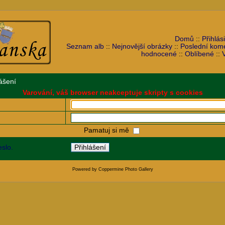
Domů
::
Přihlási
Seznam alb
::
Nejnovější obrázky
::
Poslední kom
hodnocené
::
Oblíbené
::
ášení
Varování, váš browser neakceptuje skripty s cookies
Pamatuj si mě
slo.
Powered by
Coppermine Photo Gallery