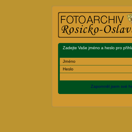
Zadejte Vaše jméno a heslo pro přihl
Jméno
Heslo
Zapomněl jsem své he