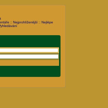
t
entáře
::
Nejprohlíženější
::
Nejlépe
Vyhledávání