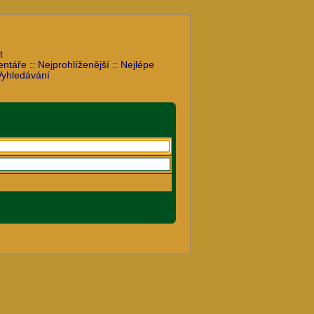
t
entáře
::
Nejprohlíženější
::
Nejlépe
Vyhledávání