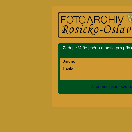
Zadejte Vaše jméno a heslo pro přihl
Jméno
Heslo
Zapomněl jsem své he