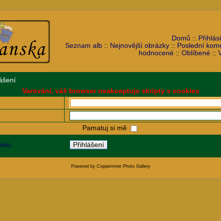
Domů
::
Přihlási
Seznam alb
::
Nejnovější obrázky
::
Poslední kom
hodnocené
::
Oblíbené
::
ášení
Varování, váš browser neakceptuje skripty s cookies
Pamatuj si mě
slo.
Powered by
Coppermine Photo Gallery