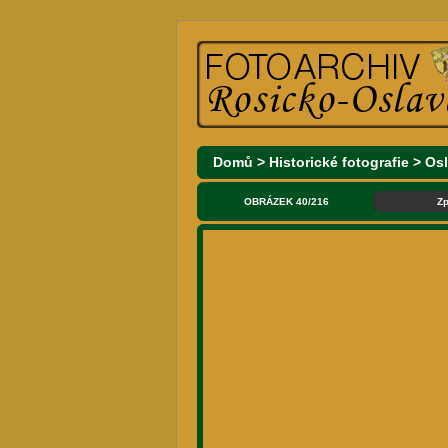
Domů
>
Historické fotografie
>
Os
OBRÁZEK 40/216
Zp