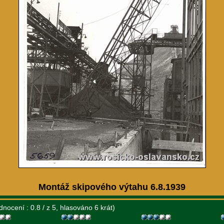
Montáž skipového výtahu 6.8.1939
dnocení : 0.8 / z 5, hlasováno 6 krát)