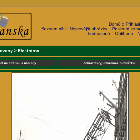
Domů
::
Přihlási
Seznam alb
::
Nejnovější obrázky
::
Poslední kom
hodnocené
::
Oblíbené
::
lavany
>
Elektrárna
ět na stránku s náhledy
Zobraz/skryj informace o obrázku