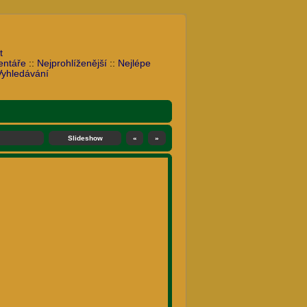
t
entáře
::
Nejprohlíženější
::
Nejlépe
Vyhledávání
Slideshow
«
»