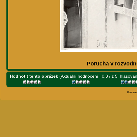
Porucha v rozvodně
Hodnotit tento obrázek
(Aktuální hodnocení : 0.3 / z 5, hlasová
Powere