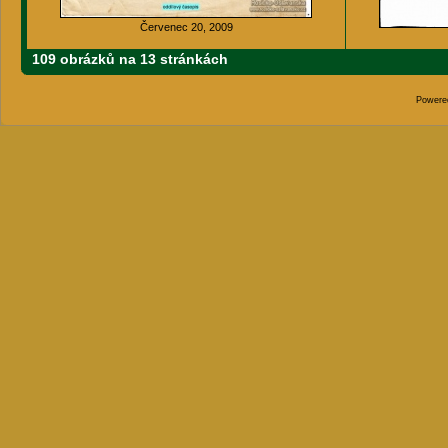
Červenec 20, 2009
109 obrázků na 13 stránkách
Powere