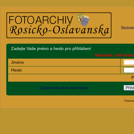
Sezna
Zadejte Vaše jméno a heslo pro přihlášení
Varování, váš brow
Jméno
Heslo
P
Zapomněl jsem své heslo.
Powere